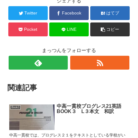
シェアする
Twitter
Facebook
はてブ
Pocket
LINE
コピー
まっつんをフォローする
関連記事
中高一貫校プログレス21英語
Book3
BOOK３ L３本文 和訳
中高一貫校では、プログレス２１をテキストとしている学校がい