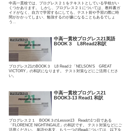
中高一貫校では、プログレス２１をテキストとしている学校がい
くつかあります。 しかし、プログレス２１については、教科書ガ
イドがなく、自力で学習するにしても、テスト前や予習の際に時
間がかかってしまい、勉強するのが嫌になることもあるでしょ
う...
中高一貫校プログレス21英語
プログレス21
BOOK３ L8Read2和訳
プログレス21のBOOK３ L8 Read２「NELSON’S GREAT
VICTORY」の和訳になります。 テスト対策などにご活用くださ
い。
中高一貫校プログレス21
プログレス21
BOOK3-13 Read1 和訳
プログレス２１ BOOK３のLesson13 Readの1つ目である
「FLORENCE NIGHTINGALE」の和訳です。 テスト対策などにご
活用ください。 単語や本文、もう一つのReadについては、以下を